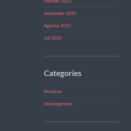
Oktober 2025
September 2025
Agustus 2025
Juli 2025
Categories
Restoran
Uncategorized