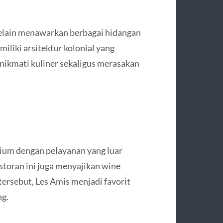
Selain menawarkan berbagai hidangan
emiliki arsitektur kolonial yang
nikmati kuliner sekaligus merasakan
mium dengan pelayanan yang luar
storan ini juga menyajikan wine
tersebut, Les Amis menjadi favorit
ng.