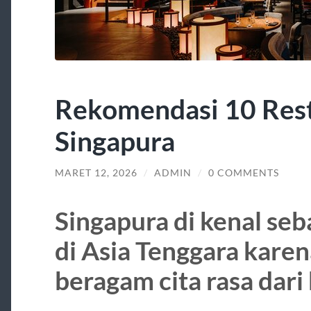
Rekomendasi 10 Rest
Singapura
MARET 12, 2026
/
ADMIN
/
0 COMMENTS
Singapura di kenal seb
di Asia Tenggara kar
beragam cita rasa dari