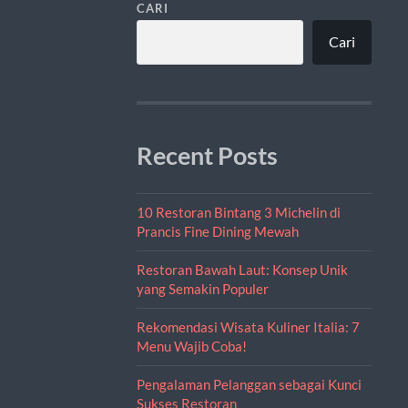
CARI
Cari
Recent Posts
10 Restoran Bintang 3 Michelin di
Prancis Fine Dining Mewah
Restoran Bawah Laut: Konsep Unik
yang Semakin Populer
Rekomendasi Wisata Kuliner Italia: 7
Menu Wajib Coba!
Pengalaman Pelanggan sebagai Kunci
Sukses Restoran