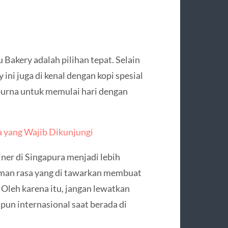
Bakery adalah pilihan tepat. Selain
ini juga di kenal dengan kopi spesial
purna untuk memulai hari dengan
a yang Wajib Dikunjungi
iner di Singapura menjadi lebih
aman rasa yang di tawarkan membuat
Oleh karena itu, jangan lewatkan
un internasional saat berada di