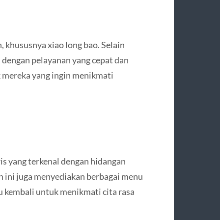
 khususnya xiao long bao. Selain
al dengan pelayanan yang cepat dan
uk mereka yang ingin menikmati
is yang terkenal dengan hidangan
oran ini juga menyediakan berbagai menu
lu kembali untuk menikmati cita rasa