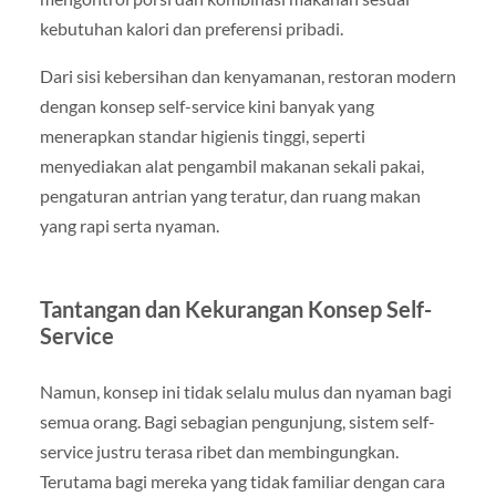
kebutuhan kalori dan preferensi pribadi.
Dari sisi kebersihan dan kenyamanan, restoran modern
dengan konsep self-service kini banyak yang
menerapkan standar higienis tinggi, seperti
menyediakan alat pengambil makanan sekali pakai,
pengaturan antrian yang teratur, dan ruang makan
yang rapi serta nyaman.
Tantangan dan Kekurangan Konsep Self-
Service
Namun, konsep ini tidak selalu mulus dan nyaman bagi
semua orang. Bagi sebagian pengunjung, sistem self-
service justru terasa ribet dan membingungkan.
Terutama bagi mereka yang tidak familiar dengan cara