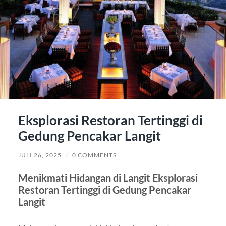
Eksplorasi Restoran Tertinggi di
Gedung Pencakar Langit
JULI 26, 2025
/
0 COMMENTS
Menikmati Hidangan di Langit Eksplorasi
Restoran Tertinggi di Gedung Pencakar
Langit