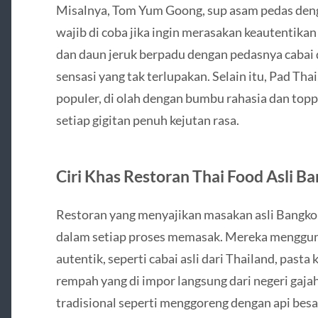
Misalnya, Tom Yum Goong, sup asam pedas deng
wajib di coba jika ingin merasakan keautentikan 
dan daun jeruk berpadu dengan pedasnya cabai
sensasi yang tak terlupakan. Selain itu, Pad Tha
populer, di olah dengan bumbu rahasia dan top
setiap gigitan penuh kejutan rasa.
Ciri Khas Restoran Thai Food Asli B
Restoran yang menyajikan masakan asli Bangko
dalam setiap proses memasak. Mereka menggun
autentik, seperti cabai asli dari Thailand, pasta
rempah yang di impor langsung dari negeri gajah
tradisional seperti menggoreng dengan api bes