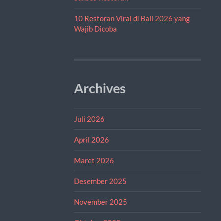
10 Restoran Viral di Bali 2026 yang
Wajib Dicoba
Archives
Juli 2026
April 2026
Maret 2026
Desember 2025
November 2025