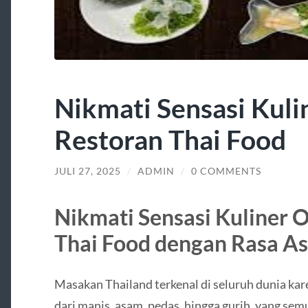
Nikmati Sensasi Kuli
Restoran Thai Food
JULI 27, 2025
/
ADMIN
/
0 COMMENTS
Nikmati Sensasi Kuliner O
Thai Food dengan Rasa As
Masakan Thailand terkenal di seluruh dunia kar
dari manis, asam, pedas, hingga gurih, yang s