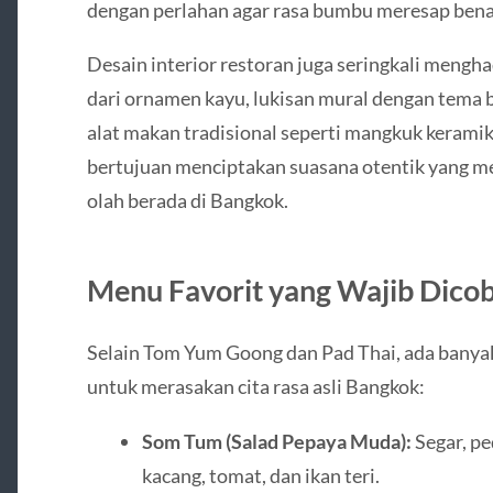
dengan perlahan agar rasa bumbu meresap benar
Desain interior restoran juga seringkali mengh
dari ornamen kayu, lukisan mural dengan tema 
alat makan tradisional seperti mangkuk keramik
bertujuan menciptakan suasana otentik yang 
olah berada di Bangkok.
Menu Favorit yang Wajib Dico
Selain Tom Yum Goong dan Pad Thai, ada banyak 
untuk merasakan cita rasa asli Bangkok:
Som Tum (Salad Pepaya Muda):
Segar, p
kacang, tomat, dan ikan teri.