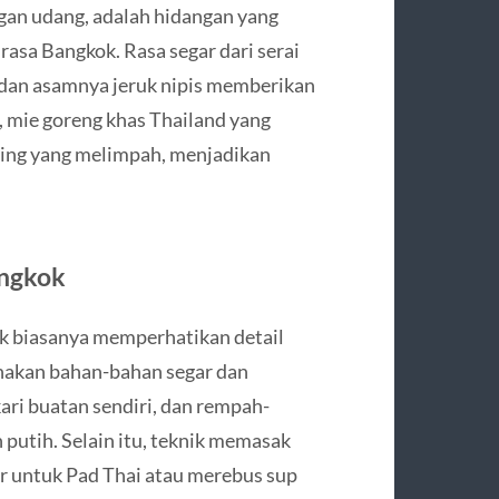
an udang, adalah hidangan yang
rasa Bangkok. Rasa segar dari serai
 dan asamnya jeruk nipis memberikan
i, mie goreng khas Thailand yang
ping yang melimpah, menjadikan
angkok
k biasanya memperhatikan detail
akan bahan-bahan segar dan
 kari buatan sendiri, dan rempah-
 putih. Selain itu, teknik memasak
ar untuk Pad Thai atau merebus sup